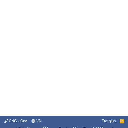
CNG - One
VN
Trợ giúp
R
S