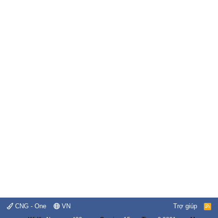
CNG - One
VN
Trợ giúp
R
S