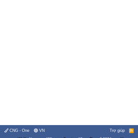
CNG - One
VN
Trợ giúp
R
S