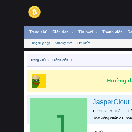
Trang chủ
Diễn đàn
Tin mới
Thành viên
Da
Đang truy cập
Nhật ký mới
Tìm kiếm
Trang Chủ
Thành Viên
Hướng dẫ
JasperClout
J
Tham gia
20 Tháng mườ
Hoạt động cuối
20 Thán
Bài viết