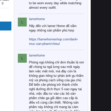
to be worn every day while matching
0
almost every outfit.
lamerhome
L
Hãy đến với lamer Home để sắm
ngay những sản phẩm phù hợp
https://lamerhomeshop.com/danh-
muc-san-pham/chieu/
lamerhome
L
Phòng ngủ không chỉ đơn thuần là nơi
để chúng ta ngả lưng sau một ngày
làm việc mệt mỏi, mà đây còn là
không gian riêng tư phản ánh gu thẩm
mỹ và phong cách sống của gia chủ.
Để biến căn phòng trở thành chốn
nghỉ dưỡng đích thực 5 sao ngay tại
nhà, việc đầu tư vào các bộ sản
phẩm chăn ga gối đệm cao cấp là
điều vô cùng cần thiết. Những sản
phẩm này không chỉ mang lại cảm