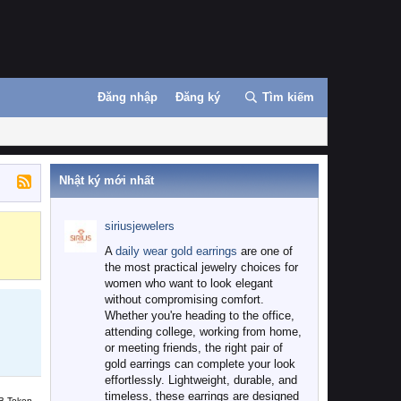
Đăng nhập
Đăng ký
Tìm kiếm
Nhật ký mới nhất
siriusjewelers
Binance
MEXC
A
daily wear gold earrings
are one of
the most practical jewelry choices for
women who want to look elegant
without compromising comfort.
Whether you're heading to the office,
attending college, working from home,
or meeting friends, the right pair of
gold earrings can complete your look
effortlessly. Lightweight, durable, and
timeless, these earrings are designed
B Token