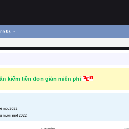
nh bạ
n kiếm tiền đơn giản miễn phí
i một 2022
g mười một 2022
Lượt thích
VN