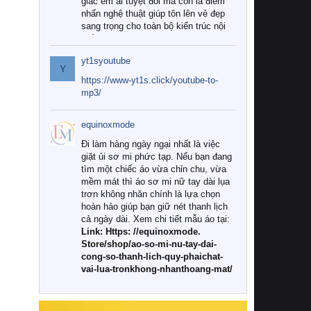
giác êm ái tuyệt đối mà còn là điểm
nhấn nghệ thuật giúp tôn lên vẻ đẹp
sang trọng cho toàn bộ kiến trúc nội
thất.
yt1syoutube
Tuy nhiên, giữa thị trường đa dạng
Y
với vô vàn thương hiệu và mẫu mã
https://www-yt1s.click/youtube-to-
như hiện nay, làm thế nào để chọn
mp3/
được những bộ chăn ga gối đệm cao
cấp thực sự chất lượng, phù hợp với
equinoxmode
khí hậu và nhu cầu sử dụng của gia
đình? Hãy cùng chúng tôi đi tìm lời
Đi làm hàng ngày ngại nhất là việc
giải đáp chi tiết qua bài viết dưới đây.
giặt ủi sơ mi phức tạp. Nếu bạn đang
tìm một chiếc áo vừa chỉn chu, vừa
1. Tại sao các gia đình hiện đại lại ưa
mềm mát thì áo sơ mi nữ tay dài lụa
chuộng chăn ga gối đệm cao cấp?
trơn không nhăn chính là lựa chọn
hoàn hảo giúp bạn giữ nét thanh lịch
Khác với các dòng sản phẩm thông
cả ngày dài. Xem chi tiết mẫu áo tại:
thường, những bộ chăn ga gối đệm
Link: Https: //equinoxmode.
cao cấp trải qua quy trình sản xuất
Store/shop/ao-so-mi-nu-tay-dai-
nghiêm ngặt từ khâu chọn lọc nguyên
cong-so-thanh-lich-quy-phaichat-
liệu tự nhiên đến công nghệ dệt
vai-lua-tronkhong-nhanthoang-mat/
nhuộm hiện đại không chứa hóa chất
độc hại. Khi sử dụng dòng sản phẩm
này, bạn sẽ cảm nhận rõ rệt sự khác