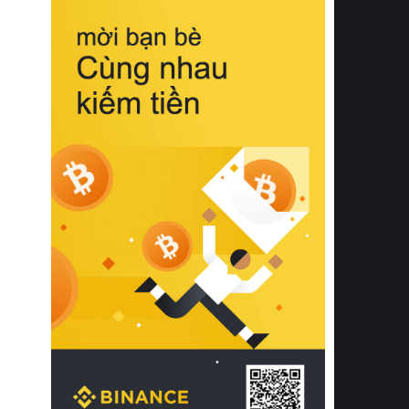
biệt từ bề mặt vải mềm mịn, khả năng
thoáng khí tuyệt vời cho đến độ đàn
hồi chuẩn xác của phần đệm nâng đỡ
cột sống.
Bên cạnh đó, việc lựa chọn các dòng
sản phẩm đạt chuẩn chất lượng quốc
tế còn giúp ngăn ngừa tình trạng kích
ứng da, hạn chế sự phát triển của vi
khuẩn và nấm mốc trong điều kiện
thời tiết nóng ẩm. Bạn có thể tìm hiểu
thêm các nghiên cứu khoa học về tác
động của giấc ngủ và môi trường
phòng ngủ đối với sức khỏe con
người tại Sleep Foundation (External
Link) để có cái nhìn toàn diện hơn.
2. Các tiêu chí vàng khi lựa chọn
chăn ga gối đệm cao cấp cho phòng
ngủ
Để sở hữu một bộ chăn ga gối đệm
cao cấp hoàn hảo cả về thẩm mỹ lẫn
công năng, người tiêu dùng cần cân
nhắc kỹ lưỡng các tiêu chí quan trọng