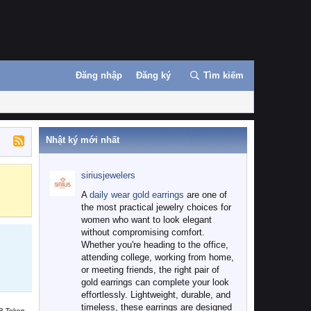
Đăng nhập
Đăng ký
Tìm kiếm
Nhật ký mới nhất
siriusjewelers
Binance
MEXC
A
daily wear gold earrings
are one of
the most practical jewelry choices for
women who want to look elegant
without compromising comfort.
Whether you're heading to the office,
attending college, working from home,
or meeting friends, the right pair of
gold earrings can complete your look
effortlessly. Lightweight, durable, and
timeless, these earrings are designed
B Token