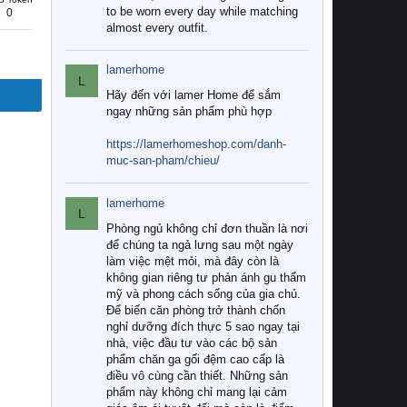
to be worn every day while matching
0
almost every outfit.
lamerhome
L
Hãy đến với lamer Home để sắm
ngay những sản phẩm phù hợp
https://lamerhomeshop.com/danh-
muc-san-pham/chieu/
lamerhome
L
Phòng ngủ không chỉ đơn thuần là nơi
để chúng ta ngả lưng sau một ngày
làm việc mệt mỏi, mà đây còn là
không gian riêng tư phản ánh gu thẩm
mỹ và phong cách sống của gia chủ.
Để biến căn phòng trở thành chốn
nghỉ dưỡng đích thực 5 sao ngay tại
nhà, việc đầu tư vào các bộ sản
phẩm chăn ga gối đệm cao cấp là
điều vô cùng cần thiết. Những sản
phẩm này không chỉ mang lại cảm