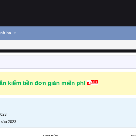
nh bạ
n kiếm tiền đơn giản miễn phí
2023
 sáu 2023
Lượt thích
VN