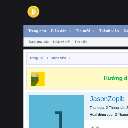
Trang chủ
Diễn đàn
Tin mới
Thành viên
Da
Đang truy cập
Nhật ký mới
Tìm kiếm
Trang Chủ
Thành Viên
Hướng dẫ
JasonZopib
J
Tham gia
2 Tháng sáu 
Hoạt động cuối
2 Tháng
Bài viết