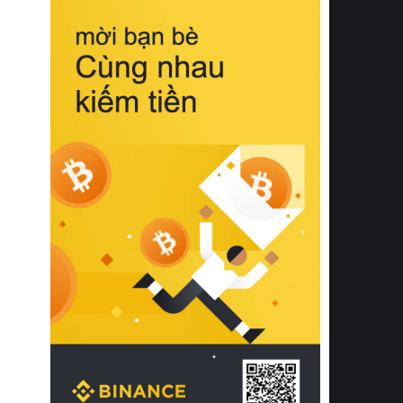
biệt từ bề mặt vải mềm mịn, khả năng
thoáng khí tuyệt vời cho đến độ đàn
hồi chuẩn xác của phần đệm nâng đỡ
cột sống.
Bên cạnh đó, việc lựa chọn các dòng
sản phẩm đạt chuẩn chất lượng quốc
tế còn giúp ngăn ngừa tình trạng kích
ứng da, hạn chế sự phát triển của vi
khuẩn và nấm mốc trong điều kiện
thời tiết nóng ẩm. Bạn có thể tìm hiểu
thêm các nghiên cứu khoa học về tác
động của giấc ngủ và môi trường
phòng ngủ đối với sức khỏe con
người tại Sleep Foundation (External
Link) để có cái nhìn toàn diện hơn.
2. Các tiêu chí vàng khi lựa chọn
chăn ga gối đệm cao cấp cho phòng
ngủ
Để sở hữu một bộ chăn ga gối đệm
cao cấp hoàn hảo cả về thẩm mỹ lẫn
công năng, người tiêu dùng cần cân
nhắc kỹ lưỡng các tiêu chí quan trọng