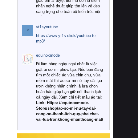
giác êm ái tuyệt đối mà còn là điểm
nhấn nghệ thuật giúp tôn lên vẻ đẹp
sang trọng cho toàn bộ kiến trúc nội
thất.
yt1syoutube
Tuy nhiên, giữa thị trường đa dạng
Y
với vô vàn thương hiệu và mẫu mã
https://www-yt1s.click/youtube-to-
như hiện nay, làm thế nào để chọn
mp3/
được những bộ chăn ga gối đệm cao
cấp thực sự chất lượng, phù hợp với
equinoxmode
khí hậu và nhu cầu sử dụng của gia
đình? Hãy cùng chúng tôi đi tìm lời
Đi làm hàng ngày ngại nhất là việc
giải đáp chi tiết qua bài viết dưới đây.
giặt ủi sơ mi phức tạp. Nếu bạn đang
tìm một chiếc áo vừa chỉn chu, vừa
1. Tại sao các gia đình hiện đại lại ưa
mềm mát thì áo sơ mi nữ tay dài lụa
chuộng chăn ga gối đệm cao cấp?
trơn không nhăn chính là lựa chọn
hoàn hảo giúp bạn giữ nét thanh lịch
Khác với các dòng sản phẩm thông
cả ngày dài. Xem chi tiết mẫu áo tại:
thường, những bộ chăn ga gối đệm
Link: Https: //equinoxmode.
cao cấp trải qua quy trình sản xuất
Store/shop/ao-so-mi-nu-tay-dai-
nghiêm ngặt từ khâu chọn lọc nguyên
cong-so-thanh-lich-quy-phaichat-
liệu tự nhiên đến công nghệ dệt
vai-lua-tronkhong-nhanthoang-mat/
nhuộm hiện đại không chứa hóa chất
độc hại. Khi sử dụng dòng sản phẩm
này, bạn sẽ cảm nhận rõ rệt sự khác