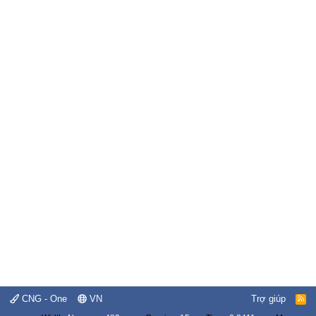
CNG - One
VN
Trợ giúp
R
S