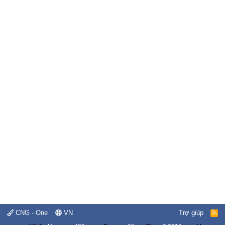
CNG - One
VN
Trợ giúp
R
S