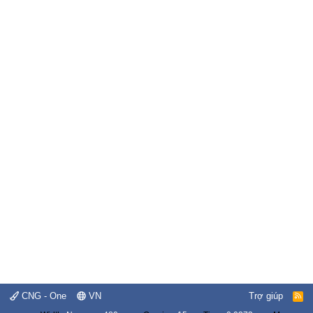
CNG - One
VN
Trợ giúp
R
S