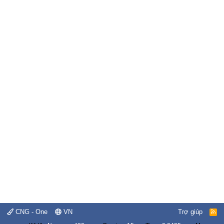
CNG - One
VN
Trợ giúp
R
S