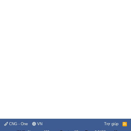
CNG - One
VN
Trợ giúp
R
S