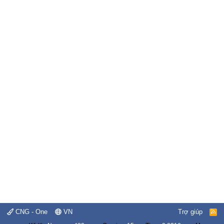
CNG - One
VN
Trợ giúp
R
S