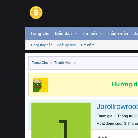
Trang chủ
Diễn đàn
Tin mới
Thành viên
Da
Đang truy cập
Nhật ký mới
Tìm kiếm
Trang Chủ
Thành Viên
Hướng dẫ
Jarollrowroo
J
Tham gia
3 Tháng tư 2
Hoạt động cuối
3 Tháng
Bài viết