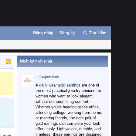
Đăng nhập
Đăng ký
Tìm kiếm
Nhật ký mới nhất
siriusjewelers
Binance
MEXC
A
daily wear gold earrings
are one of
the most practical jewelry choices for
women who want to look elegant
without compromising comfort.
Whether you're heading to the office,
attending college, working from home,
or meeting friends, the right pair of
gold earrings can complete your look
effortlessly. Lightweight, durable, and
timeless, these earrings are designed
B Token