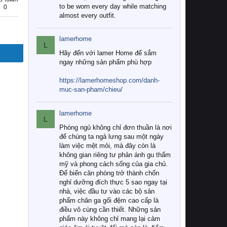
to be worn every day while matching
0
almost every outfit.
lamerhome
L
Hãy đến với lamer Home để sắm
ngay những sản phẩm phù hợp
https://lamerhomeshop.com/danh-
muc-san-pham/chieu/
lamerhome
L
Phòng ngủ không chỉ đơn thuần là nơi
để chúng ta ngả lưng sau một ngày
làm việc mệt mỏi, mà đây còn là
không gian riêng tư phản ánh gu thẩm
mỹ và phong cách sống của gia chủ.
Để biến căn phòng trở thành chốn
nghỉ dưỡng đích thực 5 sao ngay tại
nhà, việc đầu tư vào các bộ sản
phẩm chăn ga gối đệm cao cấp là
điều vô cùng cần thiết. Những sản
phẩm này không chỉ mang lại cảm