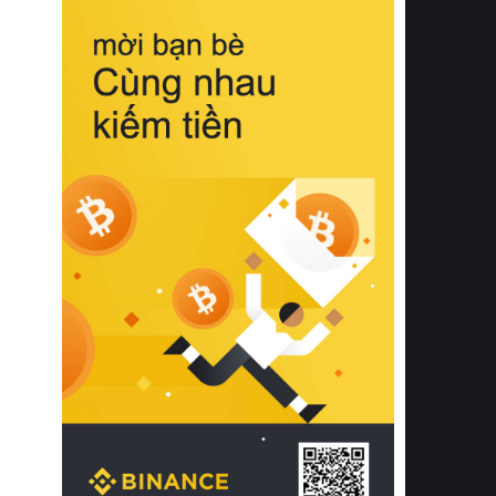
biệt từ bề mặt vải mềm mịn, khả năng
thoáng khí tuyệt vời cho đến độ đàn
hồi chuẩn xác của phần đệm nâng đỡ
cột sống.
Bên cạnh đó, việc lựa chọn các dòng
sản phẩm đạt chuẩn chất lượng quốc
tế còn giúp ngăn ngừa tình trạng kích
ứng da, hạn chế sự phát triển của vi
khuẩn và nấm mốc trong điều kiện
thời tiết nóng ẩm. Bạn có thể tìm hiểu
thêm các nghiên cứu khoa học về tác
động của giấc ngủ và môi trường
phòng ngủ đối với sức khỏe con
người tại Sleep Foundation (External
Link) để có cái nhìn toàn diện hơn.
2. Các tiêu chí vàng khi lựa chọn
chăn ga gối đệm cao cấp cho phòng
ngủ
Để sở hữu một bộ chăn ga gối đệm
cao cấp hoàn hảo cả về thẩm mỹ lẫn
công năng, người tiêu dùng cần cân
nhắc kỹ lưỡng các tiêu chí quan trọng