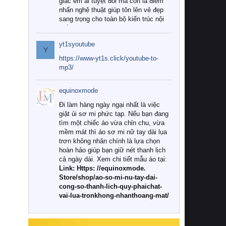
giác êm ái tuyệt đối mà còn là điểm
nhấn nghệ thuật giúp tôn lên vẻ đẹp
sang trọng cho toàn bộ kiến trúc nội
thất.
yt1syoutube
Tuy nhiên, giữa thị trường đa dạng
Y
với vô vàn thương hiệu và mẫu mã
https://www-yt1s.click/youtube-to-
như hiện nay, làm thế nào để chọn
mp3/
được những bộ chăn ga gối đệm cao
cấp thực sự chất lượng, phù hợp với
equinoxmode
khí hậu và nhu cầu sử dụng của gia
đình? Hãy cùng chúng tôi đi tìm lời
Đi làm hàng ngày ngại nhất là việc
giải đáp chi tiết qua bài viết dưới đây.
giặt ủi sơ mi phức tạp. Nếu bạn đang
tìm một chiếc áo vừa chỉn chu, vừa
1. Tại sao các gia đình hiện đại lại ưa
mềm mát thì áo sơ mi nữ tay dài lụa
chuộng chăn ga gối đệm cao cấp?
trơn không nhăn chính là lựa chọn
hoàn hảo giúp bạn giữ nét thanh lịch
Khác với các dòng sản phẩm thông
cả ngày dài. Xem chi tiết mẫu áo tại:
thường, những bộ chăn ga gối đệm
Link: Https: //equinoxmode.
cao cấp trải qua quy trình sản xuất
Store/shop/ao-so-mi-nu-tay-dai-
nghiêm ngặt từ khâu chọn lọc nguyên
cong-so-thanh-lich-quy-phaichat-
liệu tự nhiên đến công nghệ dệt
vai-lua-tronkhong-nhanthoang-mat/
nhuộm hiện đại không chứa hóa chất
độc hại. Khi sử dụng dòng sản phẩm
này, bạn sẽ cảm nhận rõ rệt sự khác