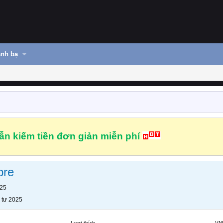
nh bạ
n kiếm tiền đơn giản miễn phí
bre
025
 tư 2025
Lượt thích
VN