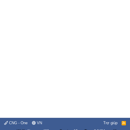
CNG - One
VN
Trợ giúp
R
S