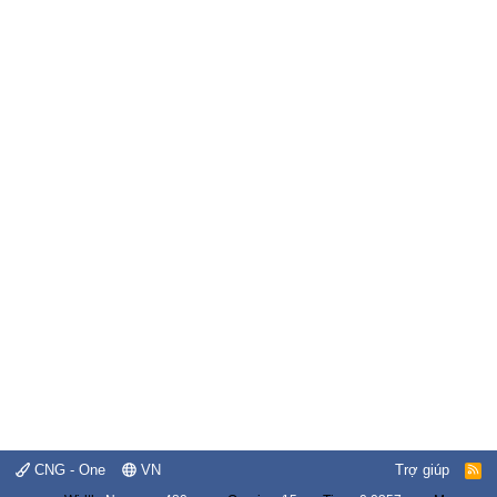
CNG - One
VN
Trợ giúp
R
S