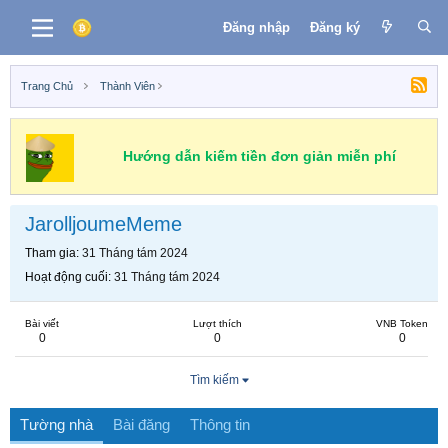
Đăng nhập
Đăng ký
Trang Chủ
Thành Viên
Hướng dẫn kiếm tiền đơn giản miễn phí
JarolljoumeMeme
Tham gia
31 Tháng tám 2024
Hoạt động cuối
31 Tháng tám 2024
Bài viết
Lượt thích
VNB Token
0
0
0
Tìm kiếm
Tường nhà
Bài đăng
Thông tin