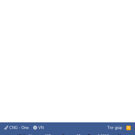
CNG - One
VN
Trợ giúp
R
S