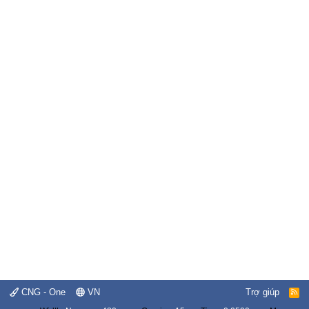
CNG - One
VN
Trợ giúp
R
S