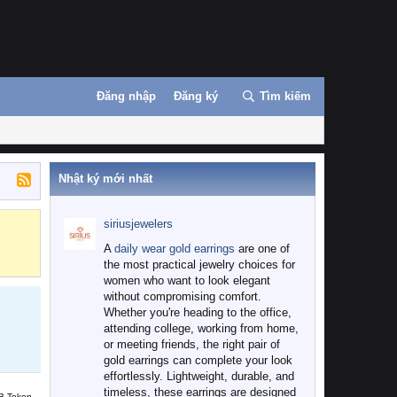
Đăng nhập
Đăng ký
Tìm kiếm
Nhật ký mới nhất
siriusjewelers
Binance
MEXC
A
daily wear gold earrings
are one of
the most practical jewelry choices for
women who want to look elegant
without compromising comfort.
Whether you're heading to the office,
attending college, working from home,
or meeting friends, the right pair of
gold earrings can complete your look
effortlessly. Lightweight, durable, and
timeless, these earrings are designed
B Token