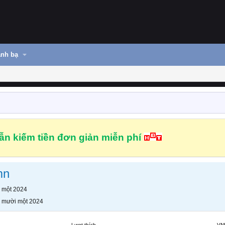
nh bạ
n kiếm tiền đơn giản miễn phí
mn
 một 2024
 mười một 2024
Lượt thích
VN