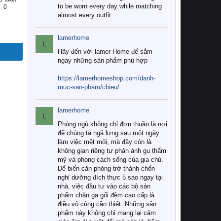
to be worn every day while matching
0
almost every outfit.
lamerhome
L
Hãy đến với lamer Home để sắm
ngay những sản phẩm phù hợp
https://lamerhomeshop.com/danh-
muc-san-pham/chieu/
lamerhome
L
Phòng ngủ không chỉ đơn thuần là nơi
để chúng ta ngả lưng sau một ngày
làm việc mệt mỏi, mà đây còn là
không gian riêng tư phản ánh gu thẩm
mỹ và phong cách sống của gia chủ.
Để biến căn phòng trở thành chốn
nghỉ dưỡng đích thực 5 sao ngay tại
nhà, việc đầu tư vào các bộ sản
phẩm chăn ga gối đệm cao cấp là
điều vô cùng cần thiết. Những sản
phẩm này không chỉ mang lại cảm