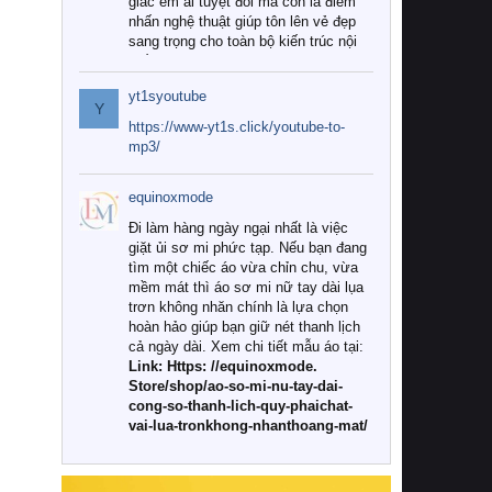
giác êm ái tuyệt đối mà còn là điểm
nhấn nghệ thuật giúp tôn lên vẻ đẹp
sang trọng cho toàn bộ kiến trúc nội
thất.
yt1syoutube
Tuy nhiên, giữa thị trường đa dạng
Y
với vô vàn thương hiệu và mẫu mã
https://www-yt1s.click/youtube-to-
như hiện nay, làm thế nào để chọn
mp3/
được những bộ chăn ga gối đệm cao
cấp thực sự chất lượng, phù hợp với
equinoxmode
khí hậu và nhu cầu sử dụng của gia
đình? Hãy cùng chúng tôi đi tìm lời
Đi làm hàng ngày ngại nhất là việc
giải đáp chi tiết qua bài viết dưới đây.
giặt ủi sơ mi phức tạp. Nếu bạn đang
tìm một chiếc áo vừa chỉn chu, vừa
1. Tại sao các gia đình hiện đại lại ưa
mềm mát thì áo sơ mi nữ tay dài lụa
chuộng chăn ga gối đệm cao cấp?
trơn không nhăn chính là lựa chọn
hoàn hảo giúp bạn giữ nét thanh lịch
Khác với các dòng sản phẩm thông
cả ngày dài. Xem chi tiết mẫu áo tại:
thường, những bộ chăn ga gối đệm
Link: Https: //equinoxmode.
cao cấp trải qua quy trình sản xuất
Store/shop/ao-so-mi-nu-tay-dai-
nghiêm ngặt từ khâu chọn lọc nguyên
cong-so-thanh-lich-quy-phaichat-
liệu tự nhiên đến công nghệ dệt
vai-lua-tronkhong-nhanthoang-mat/
nhuộm hiện đại không chứa hóa chất
độc hại. Khi sử dụng dòng sản phẩm
này, bạn sẽ cảm nhận rõ rệt sự khác