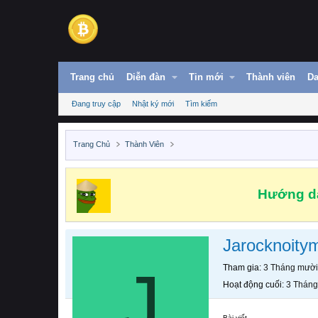
Trang chủ
Diễn đàn
Tin mới
Thành viên
Da
Đang truy cập
Nhật ký mới
Tìm kiếm
Trang Chủ
Thành Viên
Hướng dẫ
Jarocknoity
J
Tham gia
3 Tháng mười
Hoạt động cuối
3 Tháng
Bài viết