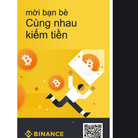
biệt từ bề mặt vải mềm mịn, khả năng
thoáng khí tuyệt vời cho đến độ đàn
hồi chuẩn xác của phần đệm nâng đỡ
cột sống.
Bên cạnh đó, việc lựa chọn các dòng
sản phẩm đạt chuẩn chất lượng quốc
tế còn giúp ngăn ngừa tình trạng kích
ứng da, hạn chế sự phát triển của vi
khuẩn và nấm mốc trong điều kiện
thời tiết nóng ẩm. Bạn có thể tìm hiểu
thêm các nghiên cứu khoa học về tác
động của giấc ngủ và môi trường
phòng ngủ đối với sức khỏe con
người tại Sleep Foundation (External
Link) để có cái nhìn toàn diện hơn.
2. Các tiêu chí vàng khi lựa chọn
chăn ga gối đệm cao cấp cho phòng
ngủ
Để sở hữu một bộ chăn ga gối đệm
cao cấp hoàn hảo cả về thẩm mỹ lẫn
công năng, người tiêu dùng cần cân
nhắc kỹ lưỡng các tiêu chí quan trọng