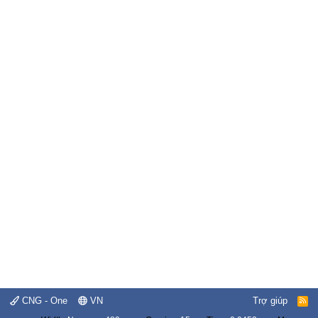
CNG - One
VN
Trợ giúp
R
S