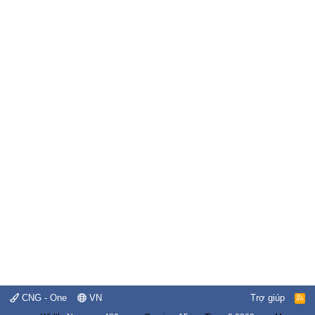
CNG - One
VN
Trợ giúp
R
S