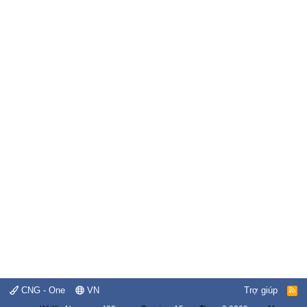
CNG - One
VN
Trợ giúp
R
S