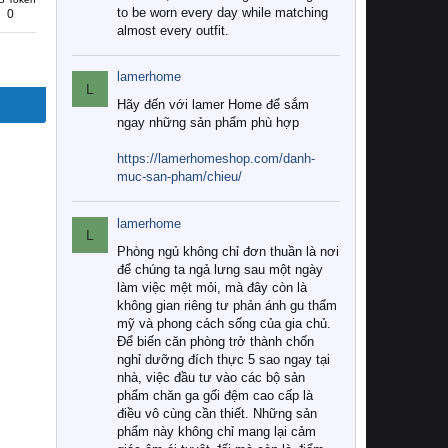
to be worn every day while matching
0
almost every outfit.
lamerhome
L
Hãy đến với lamer Home để sắm
ngay những sản phẩm phù hợp
https://lamerhomeshop.com/danh-
muc-san-pham/chieu/
lamerhome
L
Phòng ngủ không chỉ đơn thuần là nơi
để chúng ta ngả lưng sau một ngày
làm việc mệt mỏi, mà đây còn là
không gian riêng tư phản ánh gu thẩm
mỹ và phong cách sống của gia chủ.
Để biến căn phòng trở thành chốn
nghỉ dưỡng đích thực 5 sao ngay tại
nhà, việc đầu tư vào các bộ sản
phẩm chăn ga gối đệm cao cấp là
điều vô cùng cần thiết. Những sản
phẩm này không chỉ mang lại cảm