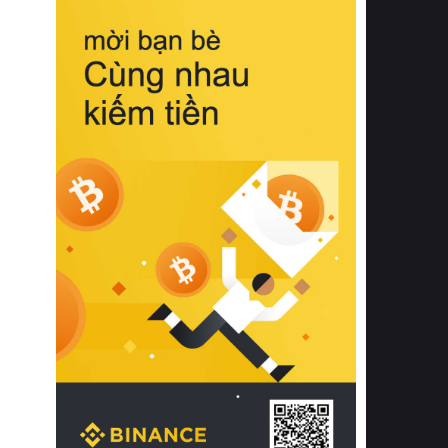
biệt từ bề mặt vải mềm mịn, khả năng
thoáng khí tuyệt vời cho đến độ đàn
hồi chuẩn xác của phần đệm nâng đỡ
cột sống.
Bên cạnh đó, việc lựa chọn các dòng
sản phẩm đạt chuẩn chất lượng quốc
tế còn giúp ngăn ngừa tình trạng kích
ứng da, hạn chế sự phát triển của vi
khuẩn và nấm mốc trong điều kiện
thời tiết nóng ẩm. Bạn có thể tìm hiểu
thêm các nghiên cứu khoa học về tác
động của giấc ngủ và môi trường
phòng ngủ đối với sức khỏe con
người tại Sleep Foundation (External
Link) để có cái nhìn toàn diện hơn.
2. Các tiêu chí vàng khi lựa chọn
chăn ga gối đệm cao cấp cho phòng
ngủ
Để sở hữu một bộ chăn ga gối đệm
cao cấp hoàn hảo cả về thẩm mỹ lẫn
công năng, người tiêu dùng cần cân
nhắc kỹ lưỡng các tiêu chí quan trọng