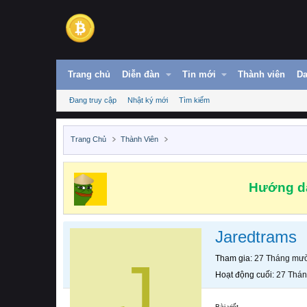
Trang chủ
Diễn đàn
Tin mới
Thành viên
Da
Đang truy cập
Nhật ký mới
Tìm kiếm
Trang Chủ
Thành Viên
Hướng dẫ
Jaredtrams
J
Tham gia
27 Tháng mườ
Hoạt động cuối
27 Thán
Bài viết