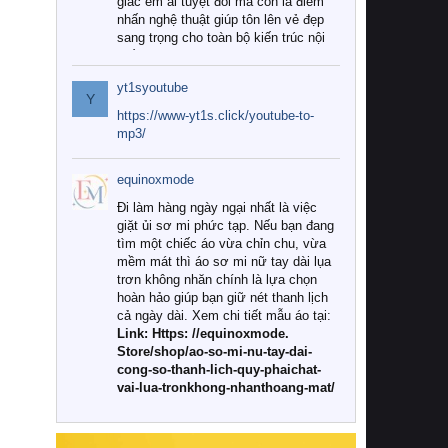
giác êm ái tuyệt đối mà còn là điểm
nhấn nghệ thuật giúp tôn lên vẻ đẹp
sang trọng cho toàn bộ kiến trúc nội
thất.
yt1syoutube
Tuy nhiên, giữa thị trường đa dạng
Y
với vô vàn thương hiệu và mẫu mã
https://www-yt1s.click/youtube-to-
như hiện nay, làm thế nào để chọn
mp3/
được những bộ chăn ga gối đệm cao
cấp thực sự chất lượng, phù hợp với
equinoxmode
khí hậu và nhu cầu sử dụng của gia
đình? Hãy cùng chúng tôi đi tìm lời
Đi làm hàng ngày ngại nhất là việc
giải đáp chi tiết qua bài viết dưới đây.
giặt ủi sơ mi phức tạp. Nếu bạn đang
tìm một chiếc áo vừa chỉn chu, vừa
1. Tại sao các gia đình hiện đại lại ưa
mềm mát thì áo sơ mi nữ tay dài lụa
chuộng chăn ga gối đệm cao cấp?
trơn không nhăn chính là lựa chọn
hoàn hảo giúp bạn giữ nét thanh lịch
Khác với các dòng sản phẩm thông
cả ngày dài. Xem chi tiết mẫu áo tại:
thường, những bộ chăn ga gối đệm
Link: Https: //equinoxmode.
cao cấp trải qua quy trình sản xuất
Store/shop/ao-so-mi-nu-tay-dai-
nghiêm ngặt từ khâu chọn lọc nguyên
cong-so-thanh-lich-quy-phaichat-
liệu tự nhiên đến công nghệ dệt
vai-lua-tronkhong-nhanthoang-mat/
nhuộm hiện đại không chứa hóa chất
độc hại. Khi sử dụng dòng sản phẩm
này, bạn sẽ cảm nhận rõ rệt sự khác