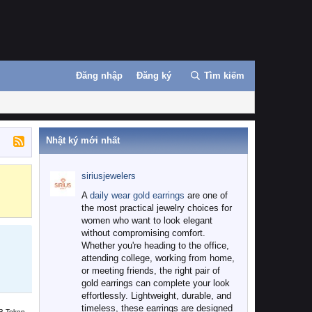
Đăng nhập
Đăng ký
Tìm kiếm
Nhật ký mới nhất
siriusjewelers
Binance
MEXC
A
daily wear gold earrings
are one of
the most practical jewelry choices for
women who want to look elegant
without compromising comfort.
Whether you're heading to the office,
attending college, working from home,
or meeting friends, the right pair of
gold earrings can complete your look
effortlessly. Lightweight, durable, and
timeless, these earrings are designed
B Token