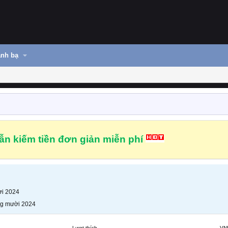
nh bạ
n kiếm tiền đơn giản miễn phí
i 2024
g mười 2024
Lượt thích
VN