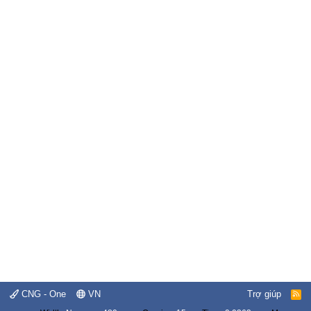
CNG - One
VN
Trợ giúp
R
S