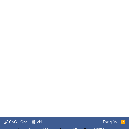
CNG - One
VN
Trợ giúp
R
S