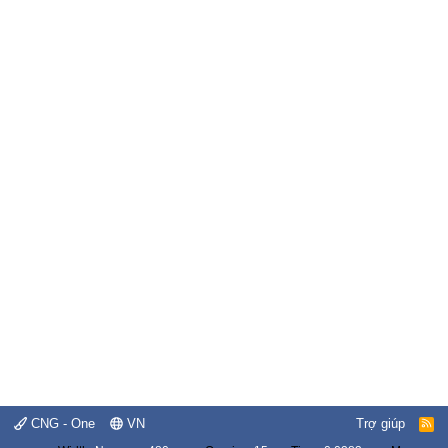
CNG - One
VN
Trợ giúp
R
S