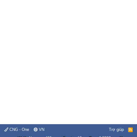
CNG - One
VN
Trợ giúp
R
S