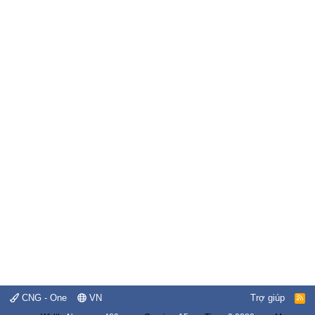
CNG - One
VN
Trợ giúp
R
S