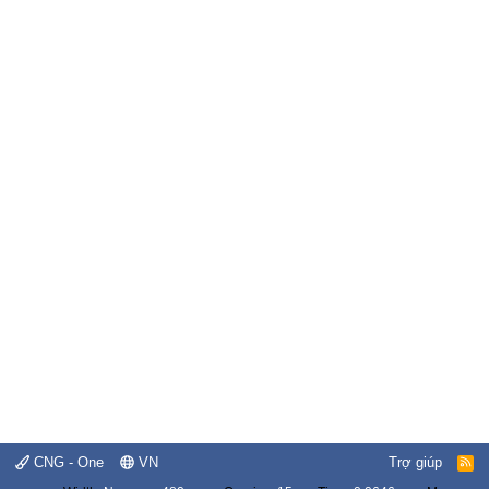
CNG - One
VN
Trợ giúp
R
S