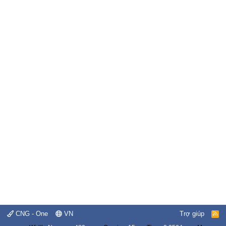
CNG - One
VN
Trợ giúp
R
S