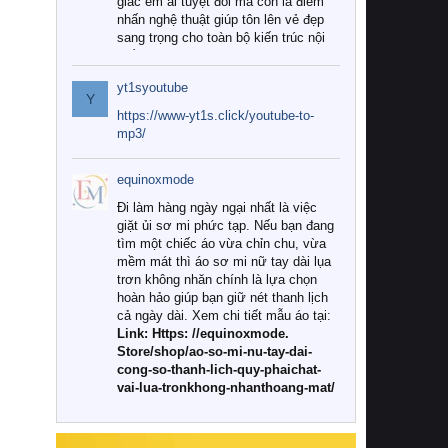
giác êm ái tuyệt đối mà còn là điểm
nhấn nghệ thuật giúp tôn lên vẻ đẹp
sang trọng cho toàn bộ kiến trúc nội
thất.
yt1syoutube
Tuy nhiên, giữa thị trường đa dạng
Y
với vô vàn thương hiệu và mẫu mã
https://www-yt1s.click/youtube-to-
như hiện nay, làm thế nào để chọn
mp3/
được những bộ chăn ga gối đệm cao
cấp thực sự chất lượng, phù hợp với
equinoxmode
khí hậu và nhu cầu sử dụng của gia
đình? Hãy cùng chúng tôi đi tìm lời
Đi làm hàng ngày ngại nhất là việc
giải đáp chi tiết qua bài viết dưới đây.
giặt ủi sơ mi phức tạp. Nếu bạn đang
tìm một chiếc áo vừa chỉn chu, vừa
1. Tại sao các gia đình hiện đại lại ưa
mềm mát thì áo sơ mi nữ tay dài lụa
chuộng chăn ga gối đệm cao cấp?
trơn không nhăn chính là lựa chọn
hoàn hảo giúp bạn giữ nét thanh lịch
Khác với các dòng sản phẩm thông
cả ngày dài. Xem chi tiết mẫu áo tại:
thường, những bộ chăn ga gối đệm
Link: Https: //equinoxmode.
cao cấp trải qua quy trình sản xuất
Store/shop/ao-so-mi-nu-tay-dai-
nghiêm ngặt từ khâu chọn lọc nguyên
cong-so-thanh-lich-quy-phaichat-
liệu tự nhiên đến công nghệ dệt
vai-lua-tronkhong-nhanthoang-mat/
nhuộm hiện đại không chứa hóa chất
độc hại. Khi sử dụng dòng sản phẩm
này, bạn sẽ cảm nhận rõ rệt sự khác