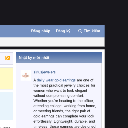
Đăng nhập
Đăng ký
Tìm kiếm
Nhật ký mới nhất
siriusjewelers
Binance
MEXC
A
daily wear gold earrings
are one of
the most practical jewelry choices for
women who want to look elegant
without compromising comfort.
Whether you're heading to the office,
attending college, working from home,
or meeting friends, the right pair of
gold earrings can complete your look
effortlessly. Lightweight, durable, and
timeless, these earrings are designed
B Token