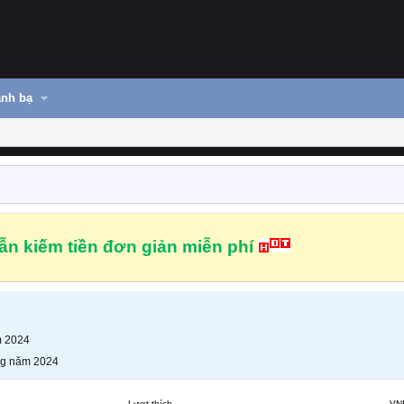
nh bạ
n kiếm tiền đơn giản miễn phí
m 2024
ng năm 2024
Lượt thích
VN