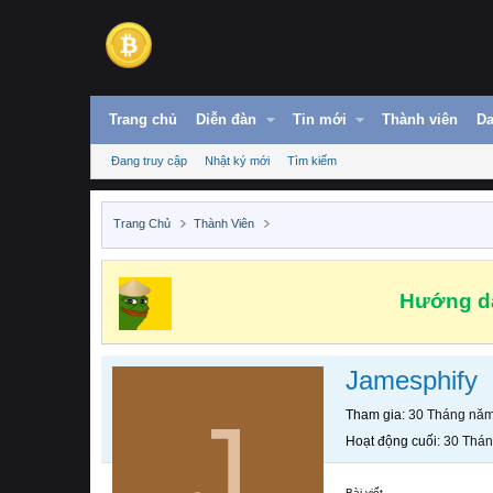
Trang chủ
Diễn đàn
Tin mới
Thành viên
Da
Đang truy cập
Nhật ký mới
Tìm kiếm
Trang Chủ
Thành Viên
Hướng dẫ
Jamesphify
J
Tham gia
30 Tháng nă
Hoạt động cuối
30 Thá
Bài viết