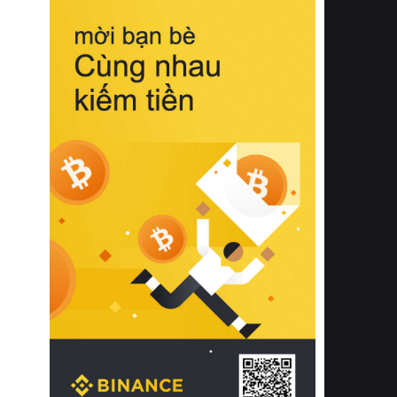
biệt từ bề mặt vải mềm mịn, khả năng
thoáng khí tuyệt vời cho đến độ đàn
hồi chuẩn xác của phần đệm nâng đỡ
cột sống.
Bên cạnh đó, việc lựa chọn các dòng
sản phẩm đạt chuẩn chất lượng quốc
tế còn giúp ngăn ngừa tình trạng kích
ứng da, hạn chế sự phát triển của vi
khuẩn và nấm mốc trong điều kiện
thời tiết nóng ẩm. Bạn có thể tìm hiểu
thêm các nghiên cứu khoa học về tác
động của giấc ngủ và môi trường
phòng ngủ đối với sức khỏe con
người tại Sleep Foundation (External
Link) để có cái nhìn toàn diện hơn.
2. Các tiêu chí vàng khi lựa chọn
chăn ga gối đệm cao cấp cho phòng
ngủ
Để sở hữu một bộ chăn ga gối đệm
cao cấp hoàn hảo cả về thẩm mỹ lẫn
công năng, người tiêu dùng cần cân
nhắc kỹ lưỡng các tiêu chí quan trọng