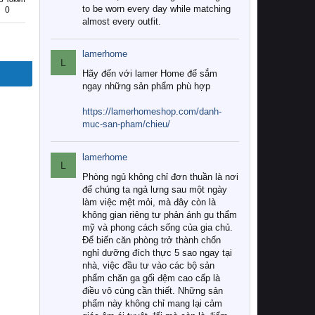
to be worn every day while matching
0
almost every outfit.
lamerhome
L
Hãy đến với lamer Home để sắm
ngay những sản phẩm phù hợp
https://lamerhomeshop.com/danh-
muc-san-pham/chieu/
lamerhome
L
Phòng ngủ không chỉ đơn thuần là nơi
để chúng ta ngả lưng sau một ngày
làm việc mệt mỏi, mà đây còn là
không gian riêng tư phản ánh gu thẩm
mỹ và phong cách sống của gia chủ.
Để biến căn phòng trở thành chốn
nghỉ dưỡng đích thực 5 sao ngay tại
nhà, việc đầu tư vào các bộ sản
phẩm chăn ga gối đệm cao cấp là
điều vô cùng cần thiết. Những sản
phẩm này không chỉ mang lại cảm