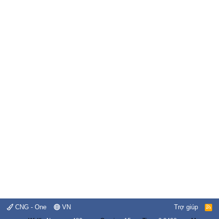
CNG - One
VN
Trợ giúp
R
S