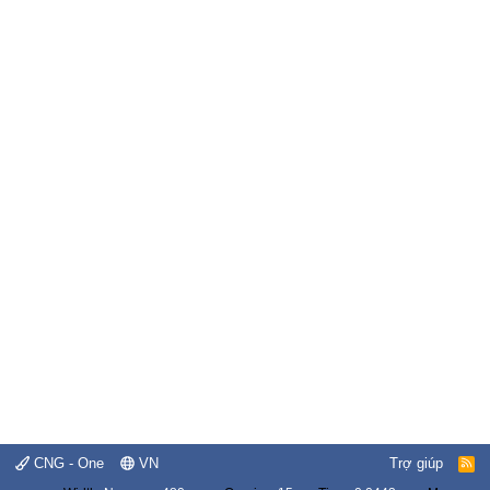
CNG - One
VN
Trợ giúp
R
S