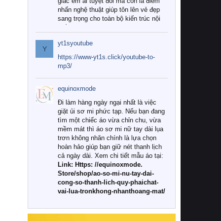
giác êm ái tuyệt đối mà còn là điểm
nhấn nghệ thuật giúp tôn lên vẻ đẹp
sang trọng cho toàn bộ kiến trúc nội
thất.
yt1syoutube
Tuy nhiên, giữa thị trường đa dạng
Y
với vô vàn thương hiệu và mẫu mã
https://www-yt1s.click/youtube-to-
như hiện nay, làm thế nào để chọn
mp3/
được những bộ chăn ga gối đệm cao
cấp thực sự chất lượng, phù hợp với
equinoxmode
khí hậu và nhu cầu sử dụng của gia
đình? Hãy cùng chúng tôi đi tìm lời
Đi làm hàng ngày ngại nhất là việc
giải đáp chi tiết qua bài viết dưới đây.
giặt ủi sơ mi phức tạp. Nếu bạn đang
tìm một chiếc áo vừa chỉn chu, vừa
1. Tại sao các gia đình hiện đại lại ưa
mềm mát thì áo sơ mi nữ tay dài lụa
chuộng chăn ga gối đệm cao cấp?
trơn không nhăn chính là lựa chọn
hoàn hảo giúp bạn giữ nét thanh lịch
Khác với các dòng sản phẩm thông
cả ngày dài. Xem chi tiết mẫu áo tại:
thường, những bộ chăn ga gối đệm
Link: Https: //equinoxmode.
cao cấp trải qua quy trình sản xuất
Store/shop/ao-so-mi-nu-tay-dai-
nghiêm ngặt từ khâu chọn lọc nguyên
cong-so-thanh-lich-quy-phaichat-
liệu tự nhiên đến công nghệ dệt
vai-lua-tronkhong-nhanthoang-mat/
nhuộm hiện đại không chứa hóa chất
độc hại. Khi sử dụng dòng sản phẩm
này, bạn sẽ cảm nhận rõ rệt sự khác