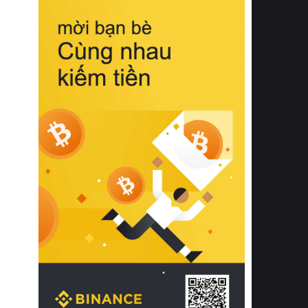
biệt từ bề mặt vải mềm mịn, khả năng
thoáng khí tuyệt vời cho đến độ đàn
hồi chuẩn xác của phần đệm nâng đỡ
cột sống.
Bên cạnh đó, việc lựa chọn các dòng
sản phẩm đạt chuẩn chất lượng quốc
tế còn giúp ngăn ngừa tình trạng kích
ứng da, hạn chế sự phát triển của vi
khuẩn và nấm mốc trong điều kiện
thời tiết nóng ẩm. Bạn có thể tìm hiểu
thêm các nghiên cứu khoa học về tác
động của giấc ngủ và môi trường
phòng ngủ đối với sức khỏe con
người tại Sleep Foundation (External
Link) để có cái nhìn toàn diện hơn.
2. Các tiêu chí vàng khi lựa chọn
chăn ga gối đệm cao cấp cho phòng
ngủ
Để sở hữu một bộ chăn ga gối đệm
cao cấp hoàn hảo cả về thẩm mỹ lẫn
công năng, người tiêu dùng cần cân
nhắc kỹ lưỡng các tiêu chí quan trọng