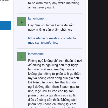
to be worn every day while matching
0
almost every outfit.
lamerhome
L
Hãy đến với lamer Home để sắm
ngay những sản phẩm phù hợp
https://lamerhomeshop.com/danh-
muc-san-pham/chieu/
lamerhome
L
Phòng ngủ không chỉ đơn thuần là nơi
để chúng ta ngả lưng sau một ngày
làm việc mệt mỏi, mà đây còn là
không gian riêng tư phản ánh gu thẩm
mỹ và phong cách sống của gia chủ.
Để biến căn phòng trở thành chốn
nghỉ dưỡng đích thực 5 sao ngay tại
nhà, việc đầu tư vào các bộ sản
phẩm chăn ga gối đệm cao cấp là
điều vô cùng cần thiết. Những sản
phẩm này không chỉ mang lại cảm