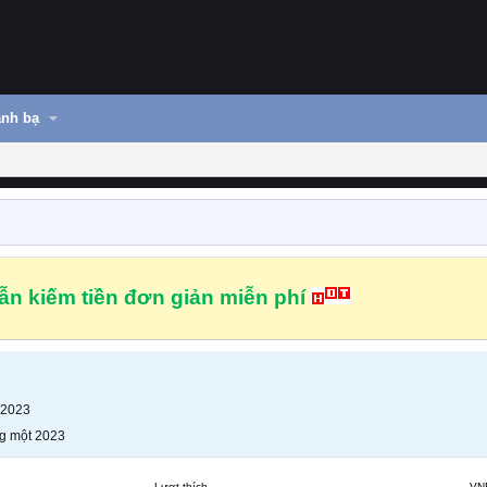
nh bạ
n kiếm tiền đơn giản miễn phí
 2023
g một 2023
Lượt thích
VN