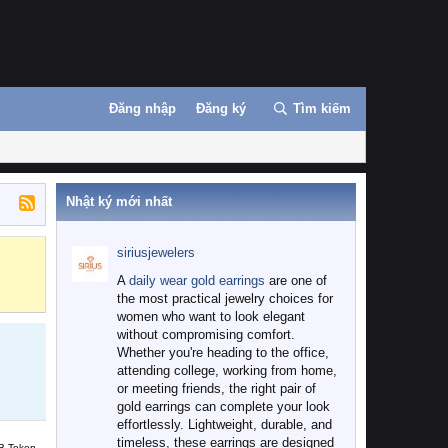
Đăng nhập
Đăng ký
Tìm kiếm
Nhật ký mới nhất
siriusjewelers
Binance
MEXC
A
daily wear gold earrings
are one of
the most practical jewelry choices for
women who want to look elegant
without compromising comfort.
Whether you're heading to the office,
attending college, working from home,
or meeting friends, the right pair of
gold earrings can complete your look
effortlessly. Lightweight, durable, and
timeless, these earrings are designed
B Token