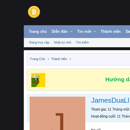
Trang chủ
Diễn đàn
Tin mới
Thành viên
Da
Đang truy cập
Nhật ký mới
Tìm kiếm
Trang Chủ
Thành Viên
Hướng dẫ
JamesDuaLl
J
Tham gia
11 Tháng một
Hoạt động cuối
11 Thán
Bài viết