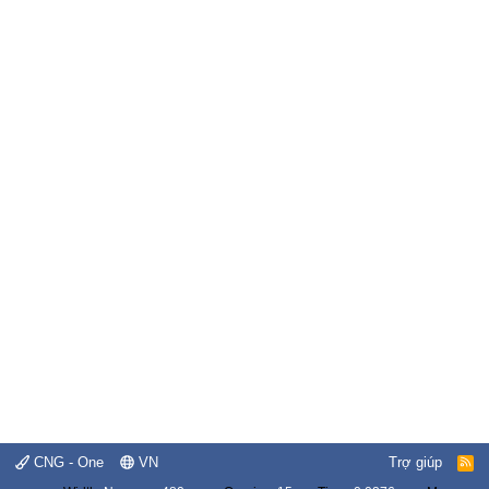
CNG - One
VN
Trợ giúp
R
S