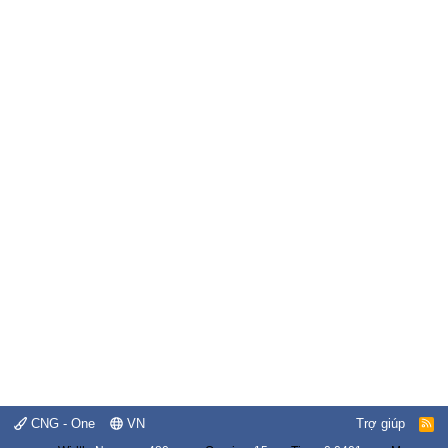
CNG - One
VN
Trợ giúp
R
S