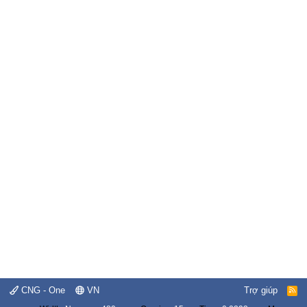
CNG - One
VN
Trợ giúp
R
S