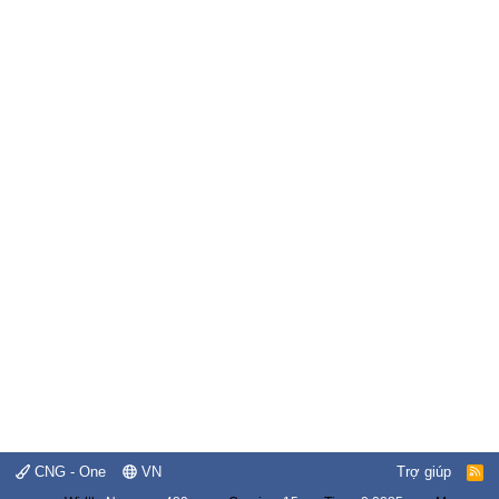
CNG - One
VN
Trợ giúp
R
S