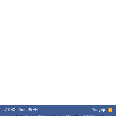
CNG - One
VN
Trợ giúp
R
S