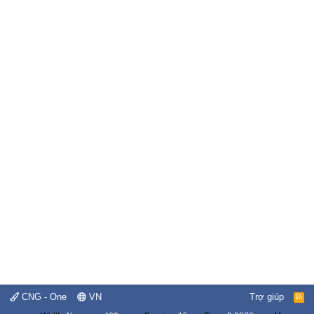
CNG - One
VN
Trợ giúp
R
S