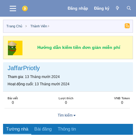
Đăng nhập
Đăng ký
Trang Chủ
Thành Viên
Hướng dẫn kiếm tiền đơn giản miễn phí
JaffarPriotly
Tham gia
13 Tháng mười 2024
Hoạt động cuối
13 Tháng mười 2024
Bài viết
Lượt thích
VNB Token
0
0
0
Tìm kiếm
Tường nhà
Bài đăng
Thông tin