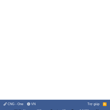
CNG - One
VN
Trợ giúp
R
S