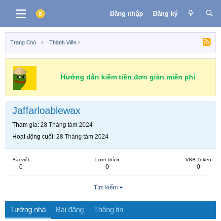
Đăng nhập
Đăng ký
Trang Chủ
Thành Viên
Hướng dẫn kiếm tiền đơn giản miễn phí
Jaffarloablewax
Tham gia
28 Tháng tám 2024
Hoạt động cuối
28 Tháng tám 2024
Bài viết
Lượt thích
VNB Token
0
0
0
Tìm kiếm
Tường nhà
Bài đăng
Thông tin