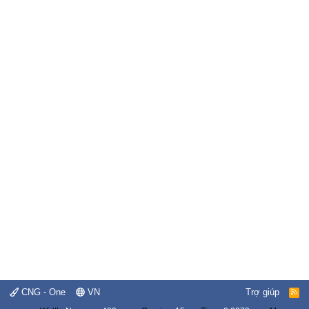
CNG - One
VN
Trợ giúp
R
S