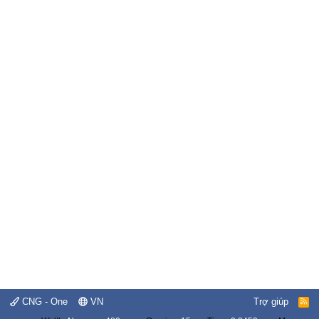
CNG - One
VN
Trợ giúp
R
S