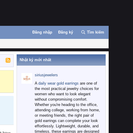
Đăng nhập
Đăng ký
Tìm kiếm
Nhật ký mới nhất
siriusjewelers
Binance
MEXC
A
daily wear gold earrings
are one of
the most practical jewelry choices for
women who want to look elegant
without compromising comfort.
Whether you're heading to the office,
attending college, working from home,
or meeting friends, the right pair of
gold earrings can complete your look
effortlessly. Lightweight, durable, and
timeless, these earrings are designed
B Token