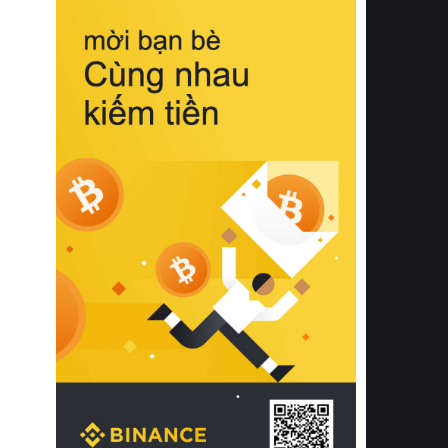
biệt từ bề mặt vải mềm mịn, khả năng
thoáng khí tuyệt vời cho đến độ đàn
hồi chuẩn xác của phần đệm nâng đỡ
cột sống.
Bên cạnh đó, việc lựa chọn các dòng
sản phẩm đạt chuẩn chất lượng quốc
tế còn giúp ngăn ngừa tình trạng kích
ứng da, hạn chế sự phát triển của vi
khuẩn và nấm mốc trong điều kiện
thời tiết nóng ẩm. Bạn có thể tìm hiểu
thêm các nghiên cứu khoa học về tác
động của giấc ngủ và môi trường
phòng ngủ đối với sức khỏe con
người tại Sleep Foundation (External
Link) để có cái nhìn toàn diện hơn.
2. Các tiêu chí vàng khi lựa chọn
chăn ga gối đệm cao cấp cho phòng
ngủ
Để sở hữu một bộ chăn ga gối đệm
cao cấp hoàn hảo cả về thẩm mỹ lẫn
công năng, người tiêu dùng cần cân
nhắc kỹ lưỡng các tiêu chí quan trọng