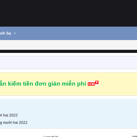
nh bạ
n kiếm tiền đơn giản miễn phí
i hai 2022
g mười hai 2022
Lượt thích
VN