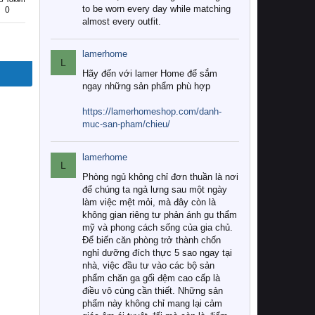
to be worn every day while matching
0
almost every outfit.
lamerhome
L
Hãy đến với lamer Home để sắm
ngay những sản phẩm phù hợp
https://lamerhomeshop.com/danh-
muc-san-pham/chieu/
lamerhome
L
Phòng ngủ không chỉ đơn thuần là nơi
để chúng ta ngả lưng sau một ngày
làm việc mệt mỏi, mà đây còn là
không gian riêng tư phản ánh gu thẩm
mỹ và phong cách sống của gia chủ.
Để biến căn phòng trở thành chốn
nghỉ dưỡng đích thực 5 sao ngay tại
nhà, việc đầu tư vào các bộ sản
phẩm chăn ga gối đệm cao cấp là
điều vô cùng cần thiết. Những sản
phẩm này không chỉ mang lại cảm