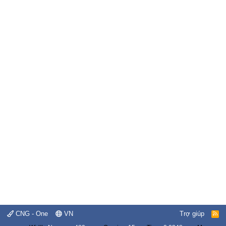
CNG - One
VN
Trợ giúp
R
S