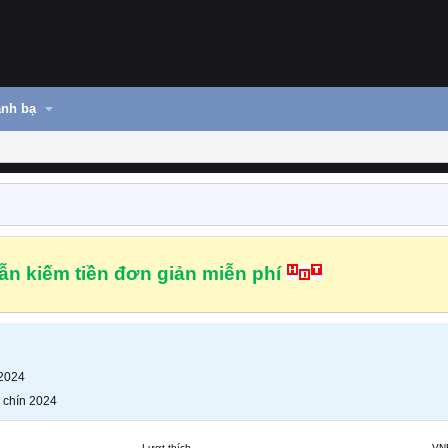
nh bạ
n kiếm tiền đơn giản miễn phí
 2024
 chín 2024
Lượt thích
VN