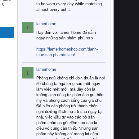
to be worn every day while matching
0
almost every outfit.
lamerhome
L
Hãy đến với lamer Home để sắm
ngay những sản phẩm phù hợp
https://lamerhomeshop.com/danh-
muc-san-pham/chieu/
lamerhome
L
Phòng ngủ không chỉ đơn thuần là nơi
để chúng ta ngả lưng sau một ngày
làm việc mệt mỏi, mà đây còn là
không gian riêng tư phản ánh gu thẩm
mỹ và phong cách sống của gia chủ.
Để biến căn phòng trở thành chốn
nghỉ dưỡng đích thực 5 sao ngay tại
nhà, việc đầu tư vào các bộ sản
phẩm chăn ga gối đệm cao cấp là
điều vô cùng cần thiết. Những sản
phẩm này không chỉ mang lại cảm