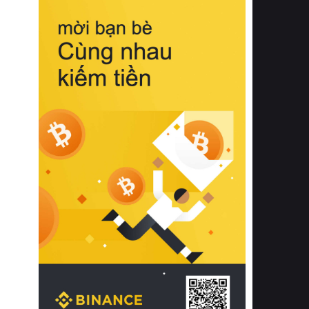
biệt từ bề mặt vải mềm mịn, khả năng
thoáng khí tuyệt vời cho đến độ đàn
hồi chuẩn xác của phần đệm nâng đỡ
cột sống.
Bên cạnh đó, việc lựa chọn các dòng
sản phẩm đạt chuẩn chất lượng quốc
tế còn giúp ngăn ngừa tình trạng kích
ứng da, hạn chế sự phát triển của vi
khuẩn và nấm mốc trong điều kiện
thời tiết nóng ẩm. Bạn có thể tìm hiểu
thêm các nghiên cứu khoa học về tác
động của giấc ngủ và môi trường
phòng ngủ đối với sức khỏe con
người tại Sleep Foundation (External
Link) để có cái nhìn toàn diện hơn.
2. Các tiêu chí vàng khi lựa chọn
chăn ga gối đệm cao cấp cho phòng
ngủ
Để sở hữu một bộ chăn ga gối đệm
cao cấp hoàn hảo cả về thẩm mỹ lẫn
công năng, người tiêu dùng cần cân
nhắc kỹ lưỡng các tiêu chí quan trọng