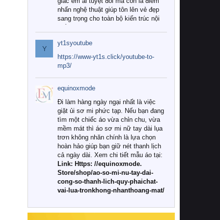
giác êm ái tuyệt đối mà còn là điểm
nhấn nghệ thuật giúp tôn lên vẻ đẹp
sang trọng cho toàn bộ kiến trúc nội
thất.
yt1syoutube
Tuy nhiên, giữa thị trường đa dạng
Y
với vô vàn thương hiệu và mẫu mã
https://www-yt1s.click/youtube-to-
như hiện nay, làm thế nào để chọn
mp3/
được những bộ chăn ga gối đệm cao
cấp thực sự chất lượng, phù hợp với
equinoxmode
khí hậu và nhu cầu sử dụng của gia
đình? Hãy cùng chúng tôi đi tìm lời
Đi làm hàng ngày ngại nhất là việc
giải đáp chi tiết qua bài viết dưới đây.
giặt ủi sơ mi phức tạp. Nếu bạn đang
tìm một chiếc áo vừa chỉn chu, vừa
1. Tại sao các gia đình hiện đại lại ưa
mềm mát thì áo sơ mi nữ tay dài lụa
chuộng chăn ga gối đệm cao cấp?
trơn không nhăn chính là lựa chọn
hoàn hảo giúp bạn giữ nét thanh lịch
Khác với các dòng sản phẩm thông
cả ngày dài. Xem chi tiết mẫu áo tại:
thường, những bộ chăn ga gối đệm
Link: Https: //equinoxmode.
cao cấp trải qua quy trình sản xuất
Store/shop/ao-so-mi-nu-tay-dai-
nghiêm ngặt từ khâu chọn lọc nguyên
cong-so-thanh-lich-quy-phaichat-
liệu tự nhiên đến công nghệ dệt
vai-lua-tronkhong-nhanthoang-mat/
nhuộm hiện đại không chứa hóa chất
độc hại. Khi sử dụng dòng sản phẩm
này, bạn sẽ cảm nhận rõ rệt sự khác