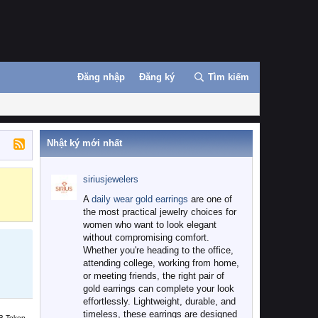
Đăng nhập
Đăng ký
Tìm kiếm
Nhật ký mới nhất
siriusjewelers
Binance
MEXC
A
daily wear gold earrings
are one of
the most practical jewelry choices for
women who want to look elegant
without compromising comfort.
Whether you're heading to the office,
attending college, working from home,
or meeting friends, the right pair of
gold earrings can complete your look
effortlessly. Lightweight, durable, and
timeless, these earrings are designed
B Token