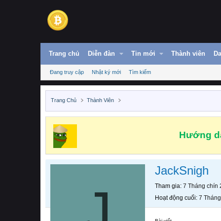
Trang chủ
Diễn đàn
Tin mới
Thành viên
Da
Đang truy cập
Nhật ký mới
Tìm kiếm
Trang Chủ
Thành Viên
Hướng dẫ
JackSnigh
J
Tham gia
7 Tháng chín
Hoạt động cuối
7 Tháng
Bài viết