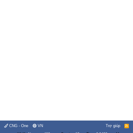
CNG - One
VN
Trợ giúp
R
S