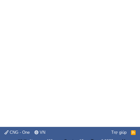
CNG - One
VN
Trợ giúp
R
S