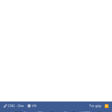
CNG - One
VN
Trợ giúp
R
S