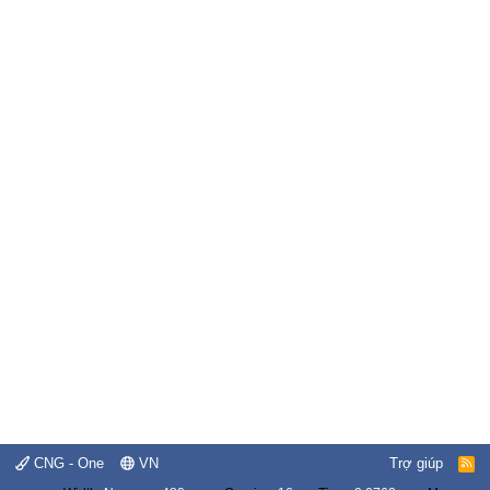
CNG - One
VN
Trợ giúp
R
S