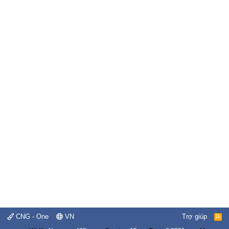
CNG - One
VN
Trợ giúp
R
S