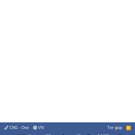
CNG - One
VN
Trợ giúp
R
S